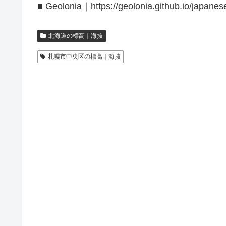
■ Geolonia｜https://geolonia.github.io/japanes
北海道の標高｜海抜
札幌市中央区の標高｜海抜