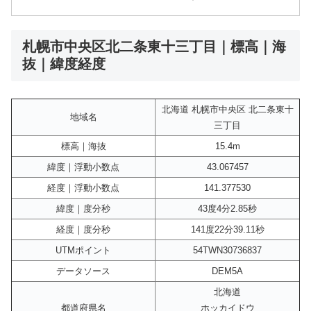
札幌市中央区北二条東十三丁目｜標高｜海
抜｜緯度経度
北海道 札幌市中央区 北二条東十
地域名
三丁目
標高｜海抜
15.4m
緯度｜浮動小数点
43.067457
経度｜浮動小数点
141.377530
緯度｜度分秒
43度4分2.85秒
経度｜度分秒
141度22分39.11秒
UTMポイント
54TWN30736837
データソース
DEM5A
北海道
都道府県名
ホッカイドウ