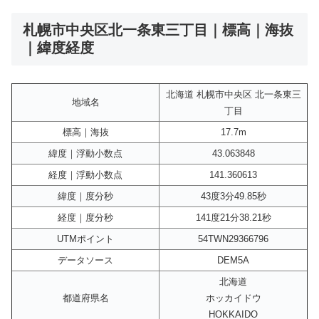
札幌市中央区北一条東三丁目｜標高｜海抜
｜緯度経度
北海道 札幌市中央区 北一条東三
地域名
丁目
標高｜海抜
17.7m
緯度｜浮動小数点
43.063848
経度｜浮動小数点
141.360613
緯度｜度分秒
43度3分49.85秒
経度｜度分秒
141度21分38.21秒
UTMポイント
54TWN29366796
データソース
DEM5A
北海道
都道府県名
ホッカイドウ
HOKKAIDO